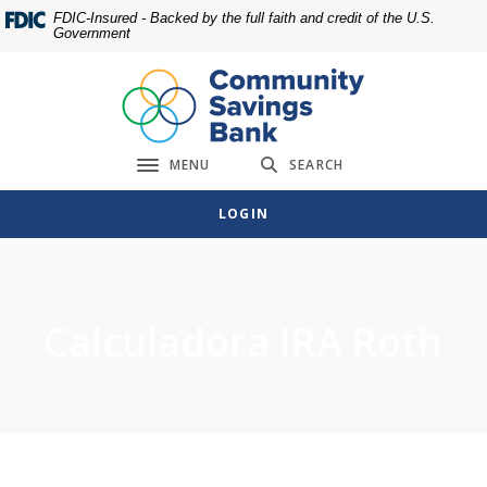
Home
Download
FDIC-Insured - Backed by the full faith and credit of the U.S.
Government
Skip
Acrobat
to
Reader
main
5.0
content
or
Skip
higher
MENU
SEARCH
to
to
Toggle navigation
footer
view
LOGIN
.pdf
files.
Calculadora IRA Roth