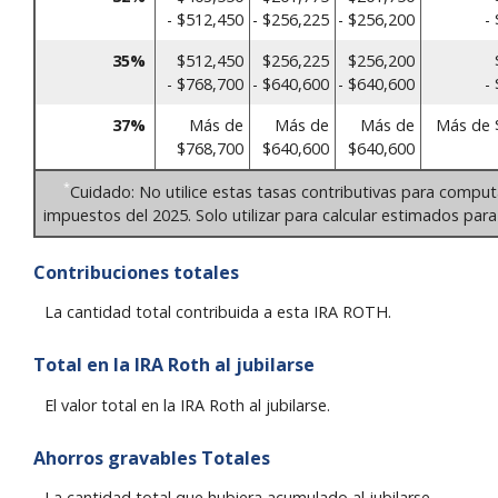
- $512,450
- $256,225
- $256,200
-
35%
$512,450
$256,225
$256,200
- $768,700
- $640,600
- $640,600
-
37%
Más de
Más de
Más de
Más de 
$768,700
$640,600
$640,600
*
Cuidado: No utilice estas tasas contributivas para comput
impuestos del 2025. Solo utilizar para calcular estimados para
Contribuciones totales
La cantidad total contribuida a esta IRA ROTH.
Total en la IRA Roth al jubilarse
El valor total en la IRA Roth al jubilarse.
Ahorros gravables Totales
La cantidad total que hubiera acumulado al jubilarse