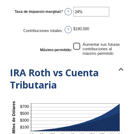
90
monto
entre
0%
Tasa de impuesto marginal
:
*
Ingresa
?
y
un
20%
monto
entre
0%
$180,000
?
Contribuciones totales
:
y
50%
Aumentar sus futuras
contribuciones al
Máximo permitido
:
máximo permitido
IRA Roth vs Cuenta
Tributaria