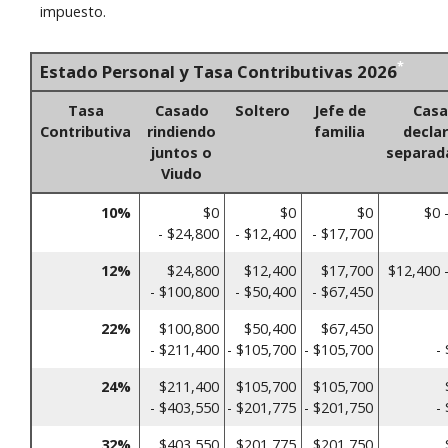
impuesto.
*
Estado Personal y Tasa Contributivas 2026
Tasa
Casado
Soltero
Jefe de
Cas
Contributiva
rindiendo
familia
decla
juntos o
separa
Viudo
10%
$0
$0
$0
$0 
- $24,800
- $12,400
- $17,700
12%
$24,800
$12,400
$17,700
$12,400 
- $100,800
- $50,400
- $67,450
22%
$100,800
$50,400
$67,450
- $211,400
- $105,700
- $105,700
-
24%
$211,400
$105,700
$105,700
- $403,550
- $201,775
- $201,750
-
32%
$403,550
$201,775
$201,750