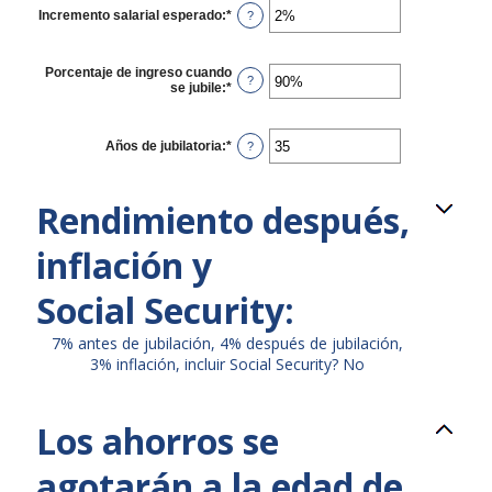
$0
Incremento salarial esperado
:
*
Ingresa
?
y
un
$100,000,000
monto
entre
Porcentaje de ingreso cuando
0%
?
se jubile
:
*
Ingresa
y
un
20%
monto
entre
Años de jubilatoria
:
*
Ingresa
?
40%
un
y
monto
160%
entre
Rendimiento después,
1
y
100
inflación y
Social Security:
7% antes de jubilación, 4% después de jubilación,
3% inflación, incluir Social Security? No
Los ahorros se
agotarán a la edad de