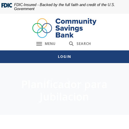
Home
Download
FDIC-Insured - Backed by the full faith and credit of the U.S.
Government
Skip
Acrobat
to
Reader
main
5.0
content
or
Skip
higher
MENU
SEARCH
to
to
Toggle navigation
footer
view
LOGIN
.pdf
files.
Planificador para
Jubilacion