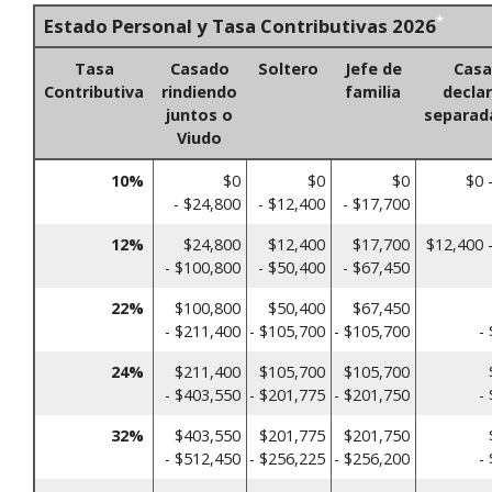
*
Estado Personal y Tasa Contributivas 2026
Tasa
Casado
Soltero
Jefe de
Cas
Contributiva
rindiendo
familia
decla
juntos o
separa
Viudo
10%
$0
$0
$0
$0 
- $24,800
- $12,400
- $17,700
12%
$24,800
$12,400
$17,700
$12,400 
- $100,800
- $50,400
- $67,450
22%
$100,800
$50,400
$67,450
- $211,400
- $105,700
- $105,700
-
24%
$211,400
$105,700
$105,700
- $403,550
- $201,775
- $201,750
-
32%
$403,550
$201,775
$201,750
- $512,450
- $256,225
- $256,200
-