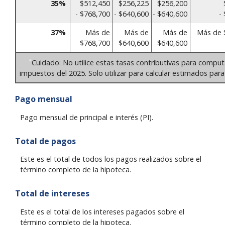
35%
$512,450
$256,225
$256,200
- $768,700
- $640,600
- $640,600
-
37%
Más de
Más de
Más de
Más de 
$768,700
$640,600
$640,600
*
Cuidado: No utilice estas tasas contributivas para comput
impuestos del 2025. Solo utilizar para calcular estimados para
Pago mensual
Pago mensual de principal e interés (PI).
Total de pagos
Este es el total de todos los pagos realizados sobre el
término completo de la hipoteca.
Total de intereses
Este es el total de los intereses pagados sobre el
término completo de la hipoteca.