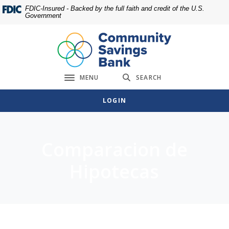
Home
Download
FDIC-Insured - Backed by the full faith and credit of the U.S.
Government
Skip
Acrobat
to
Reader
main
5.0
content
or
Skip
higher
MENU
SEARCH
to
to
Toggle navigation
footer
view
LOGIN
.pdf
files.
Comparacion de
Hipotecas