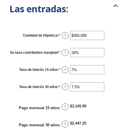
Las entradas:
Cantidad de Hipoteca
:
*
Ingresa
?
un
monto
entre
$0
Su tasa contributiva marginal
:
*
Ingresa
?
y
un
$250,000,000
monto
entre
0%
Tasa de Interés 15 años
:
*
Ingresa
?
y
un
60%
monto
entre
0%
Tasa de interés 30 años
:
*
Ingresa
?
y
un
50%
monto
entre
0%
$3,145.90
y
?
Pago mensual 15 años
:
50%
$2,447.25
?
Pago mensual 30 años
: