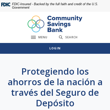
Home
Download
FDIC-Insured - Backed by the full faith and credit of the U.S.
Government
Skip
Acrobat
to
Reader
main
5.0
content
or
Skip
higher
MENU
SEARCH
to
to
Toggle navigation
footer
view
LOGIN
.pdf
files.
Protegiendo los
ahorros de la nación a
través del Seguro de
Depósito